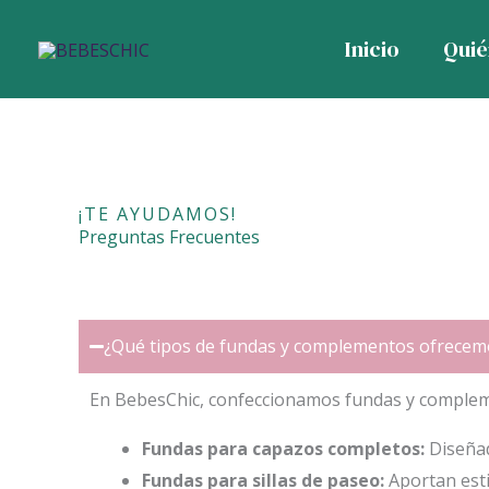
Preguntas Frecuentes
Ir
Inicio
Qui
al
contenido
¡TE AYUDAMOS!
Preguntas Frecuentes
¿Qué tipos de fundas y complementos ofrecem
En BebesChic, confeccionamos fundas y compleme
Fundas para capazos completos:
Diseñad
Fundas para sillas de paseo:
Aportan estil