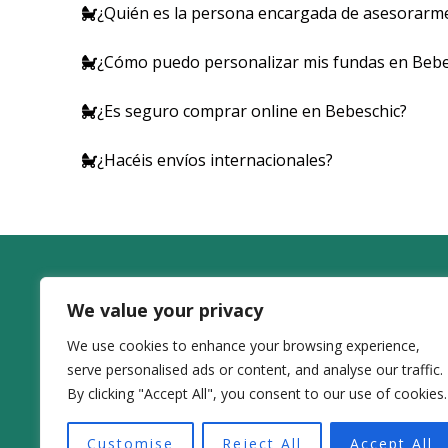
¿Quién es la persona encargada de asesorarm
¿Cómo puedo personalizar mis fundas en Bebe
¿Es seguro comprar online en Bebeschic?
¿Hacéis envíos internacionales?
We value your privacy
CALLE PLATERÍA 35 1º D -- C.P. 30001 MURCIA
We use cookies to enhance your browsing experience,
+34 677 84 76 75
serve personalised ads or content, and analyse our traffic.
By clicking "Accept All", you consent to our use of cookies.
Customise
Reject All
Accept All