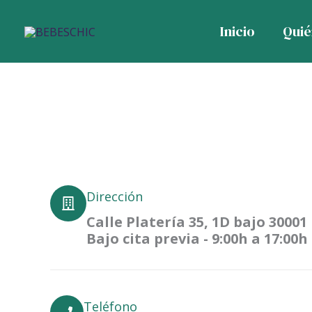
Contacto
Ir
Inicio
Qui
al
contenido
Dirección
Calle Platería 35, 1D bajo 30001
Bajo cita previa - 9:00h a 17:00h
Teléfono