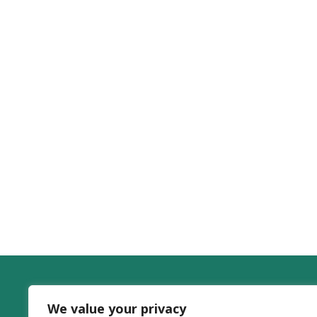
ayudarte con todas las dudas que tengas.
¡Vamos a darle vida a tu carrito!
We value your privacy