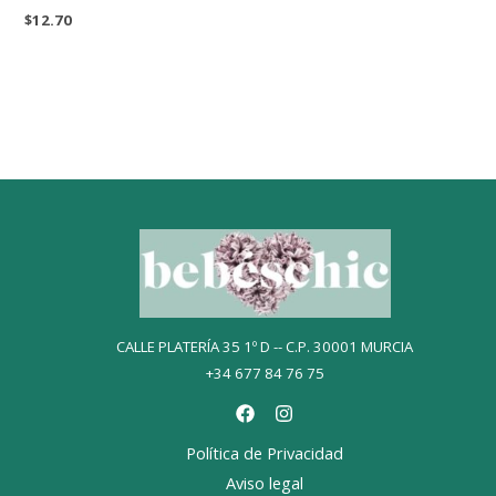
$
12.70
CALLE PLATERÍA 35 1º D -- C.P. 30001 MURCIA
+34 677 84 76 75
Política de Privacidad
Aviso legal